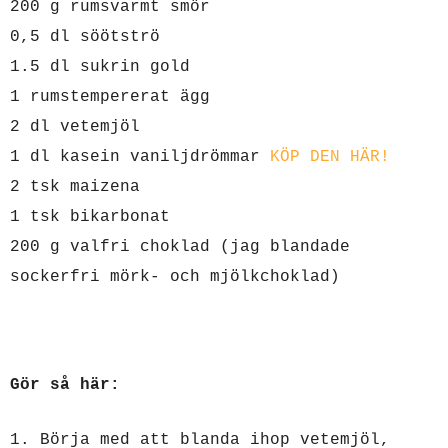
200 g rumsvarmt smör
0,5 dl söötströ
1.5 dl sukrin gold
1 rumstempererat ägg
2 dl vetemjöl
1 dl kasein vaniljdrömmar
KÖP DEN HÄR!
2 tsk maizena
1 tsk bikarbonat
200 g valfri choklad (jag blandade
sockerfri mörk- och mjölkchoklad)
Gör så här:
1. Börja med att blanda ihop vetemjöl,