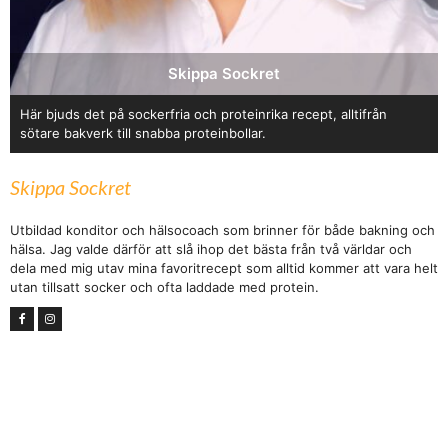
Skippa Sockret
Här bjuds det på sockerfria och proteinrika recept, alltifrån
sötare bakverk till snabba proteinbollar.
Skippa Sockret
Utbildad konditor och hälsocoach som brinner för både bakning och
hälsa. Jag valde därför att slå ihop det bästa från två världar och
dela med mig utav mina favoritrecept som alltid kommer att vara helt
utan tillsatt socker och ofta laddade med protein.