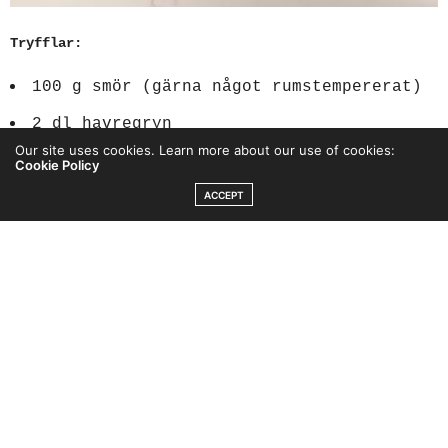
Tryfflar:
100 g smör (gärna något rumstempererat)
2 dl havregryn
Our site uses cookies. Learn more about our use of cookies:
2 dl
kasein chokladtryffel
Cookie Policy
1 dl kallt kaffe
ACCEPT
1 msk kakao
0,5-1 msk sötströ
En nypa salt
Topping:
50-100 g sockerfri mörk choklad
(mjölkchoklad går också bra)