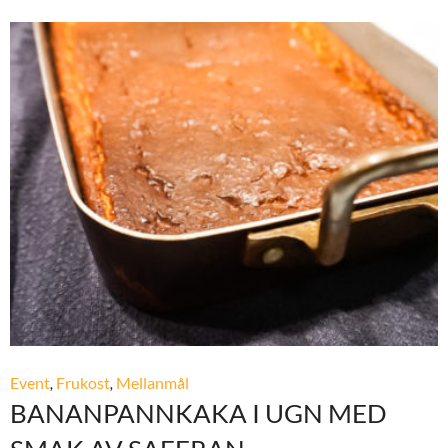
Event
,
Frukost
,
Mellanmål
BANANPANNKAKA I UGN MED