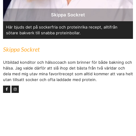
Skippa Sockret
Här bjuds det på sockerfria och proteinrika recept, alltifrån
sötare bakverk till snabba proteinbollar.
Skippa Sockret
Utbildad konditor och hälsocoach som brinner för både bakning och
hälsa. Jag valde därför att slå ihop det bästa från två världar och
dela med mig utav mina favoritrecept som alltid kommer att vara helt
utan tillsatt socker och ofta laddade med protein.