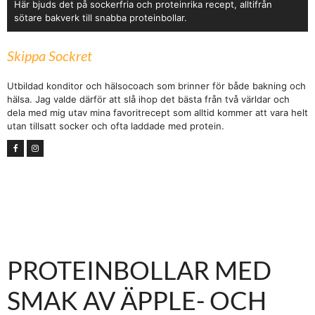
Här bjuds det på sockerfria och proteinrika recept, alltifrån
sötare bakverk till snabba proteinbollar.
Skippa Sockret
Utbildad konditor och hälsocoach som brinner för både bakning och
hälsa. Jag valde därför att slå ihop det bästa från två världar och
dela med mig utav mina favoritrecept som alltid kommer att vara helt
utan tillsatt socker och ofta laddade med protein.
PROTEINBOLLAR MED
SMAK AV ÄPPLE- OCH