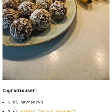
Ingredienser:
3 dl havregryn
2 dl
kasein ”tunga bananer”