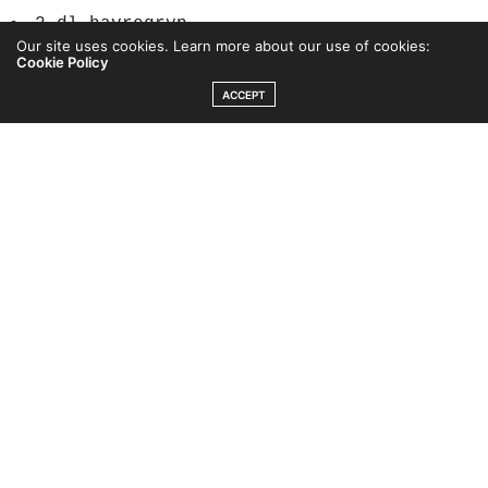
2 dl havregryn
Our site uses cookies. Learn more about our use of cookies:
Cookie Policy
1 dl kasein
kanelbulle
från tyngre
ACCEPT
2 msk äppelmos lågkalori
1/2 dl valfri vätska (jag använde
kokosgrädde)
en nypa salt
kanel efter smak
kokos att rulla bollarna i
Gör så här:
1. Mät upp alla ingredienser i en bunke,
blanda runt förhand eller med en elvisp
tills allt går ihop till en formbar smet.