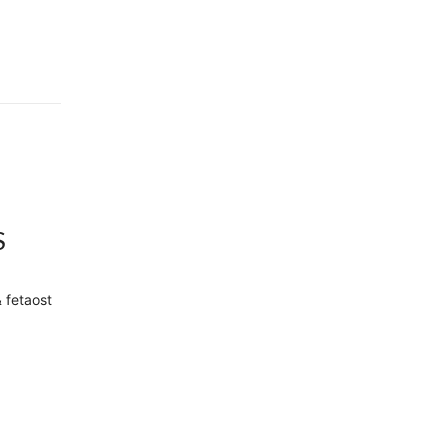
S
& fetaost