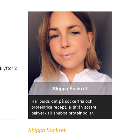
klyftor 2
Skippa Sockret
Här bjuds det på sockerfria och
proteinrika recept, alltifrån sötare
bakverk till snabba proteinbollar.
Skippa Sockret