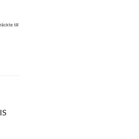
ckte till
IS