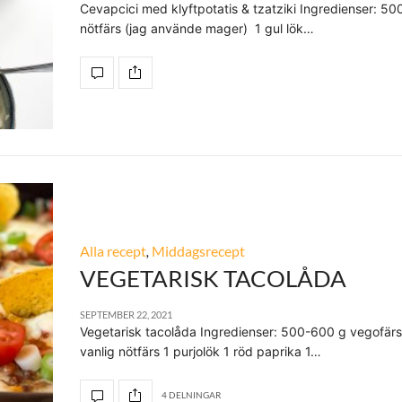
Cevapcici med klyftpotatis & tzatziki Ingredienser: 50
nötfärs (jag använde mager) 1 gul lök…
Alla recept
,
Middagsrecept
VEGETARISK TACOLÅDA
SEPTEMBER 22, 2021
Vegetarisk tacolåda Ingredienser: 500-600 g vegofärs 
vanlig nötfärs 1 purjolök 1 röd paprika 1…
4 DELNINGAR