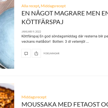
Alla recept
,
Middagsrecept
EN NÅGOT MAGRARE MEN E
KÖTTFÄRSPAJ
JANUARI 9, 2022
Köttfärspaj En god söndagsmiddag där resterna blir perf
veckans matlådor! Botten: 3 dl vetemjöl …
9 DELNINGAR
Middagsrecept
MOUSSAKA MED FETAOST O